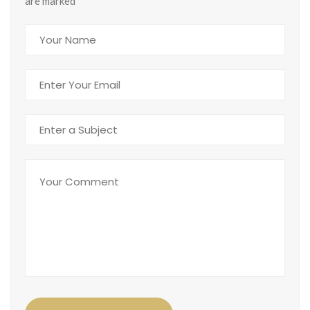
are marked
*