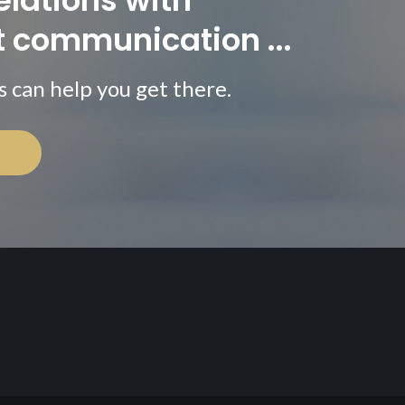
lations with
 communication ...
s can help you get there.
t