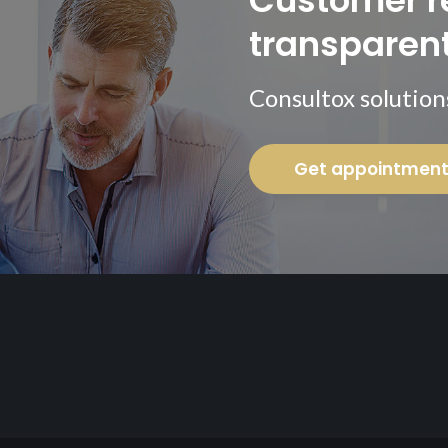
Customer re
transparent
Consultox solution
Get appointmen