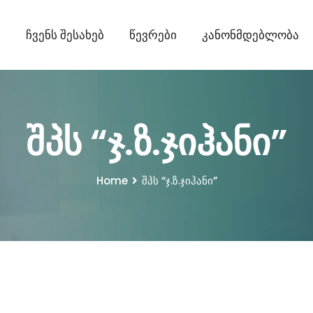
ი
Ჩვენს Შესახებ
Წევრები
Კანონმდებლობა
შპს “ჯ.ზ.ჯიჰანი”
Home
შპს “ჯ.ზ.ჯიჰანი”