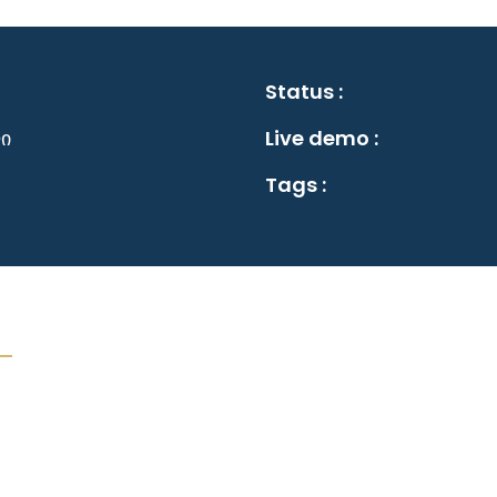
Status :
ი
Live demo :
Tags :